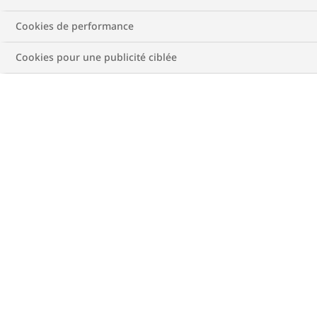
Cookies de performance
3 min. temps de lecture
Cookies pour une publicité ciblée
Vous savez peut-être déjà que la mesure
régulière de certains paramètres, comme
la tension artérielle et le taux de
cholestérol, est une bonne façon de
protéger sa santé. Mais saviez-vous que
l’obésité peut accroître le risque de
maladie du cœur? Cet article explique le
lien entre l’obésité et les maladies du cœur;
il explique aussi la façon dont les
personnes qui vivent avec l’obésité
peuvent réduire leur risque de maladie.