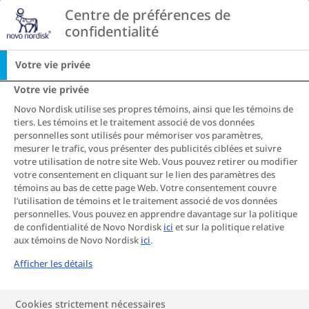
Go to the page content
Centre de préférences de 
CA
confidentialité
Accueil
Obésité et maladies cardiovasculaires
Votre vie privée
Votre vie privée
Maladies cardiovasculaires
Novo Nordisk utilise ses propres témoins, ainsi que les témoins de
tiers. Les témoins et le traitement associé de vos données
S
S
S
S
S
S
S
personnelles sont utilisés pour mémoriser vos paramètres,
mesurer le trafic, vous présenter des publicités ciblées et suivre
h
h
h
h
h
h
h
votre utilisation de notre site Web. Vous pouvez retirer ou modifier
a
a
a
a
a
a
a
L’obésité peut-elle
votre consentement en cliquant sur le lien des paramètres des
r
r
r
r
r
r
r
témoins au bas de cette page Web. Votre consentement couvre
e
e
e
e
e
e
e
causer une maladie du
l’utilisation de témoins et le traitement associé de vos données
personnelles. Vous pouvez en apprendre davantage sur la politique
T
T
T
T
T
T
T
de confidentialité de Novo Nordisk
ici
et sur la politique relative
cœur et comment
h
h
h
h
h
h
h
aux témoins de Novo Nordisk
ici
.
i
i
i
i
i
i
i
peut-on réduire son
Afficher les détails
s
s
s
s
s
s
s
risque?
Cookies strictement nécessaires