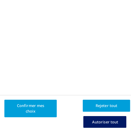
Gestion et traitement de
l’obésité : Comment gérer
Confirmer mes
Rejeter tout
son poids et éviter de
choix
reprendre du poids?
Autoriser tout