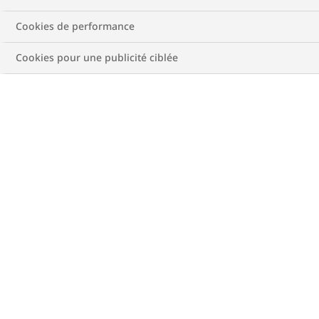
Cookies de performance
Voir les recommandations
Cookies pour une publicité ciblée
Nouveau calcul
Obésité de classe
V