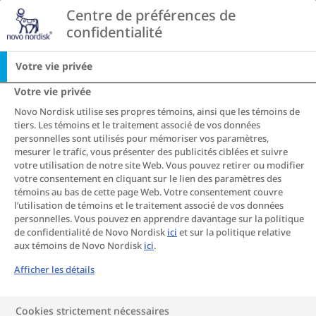
Go to the page content
Centre de préférences de 
CA
confidentialité
Accueil
Votre vie privée
Votre vie privée
Votre résultat​ :
Novo Nordisk utilise ses propres témoins, ainsi que les témoins de
tiers. Les témoins et le traitement associé de vos données
personnelles sont utilisés pour mémoriser vos paramètres,
mesurer le trafic, vous présenter des publicités ciblées et suivre
votre utilisation de notre site Web. Vous pouvez retirer ou modifier
votre consentement en cliquant sur le lien des paramètres des
témoins au bas de cette page Web. Votre consentement couvre
l’utilisation de témoins et le traitement associé de vos données
personnelles. Vous pouvez en apprendre davantage sur la politique
IMC
Classification
de confidentialité de Novo Nordisk
ici
et sur la politique relative
IMC
aux témoins de Novo Nordisk
ici
.
Classification
Inférieur à 18,5
Underweight
Afficher les détails
Tableau
18,5 à 24,9
Normal Weight
Cookies strictement nécessaires