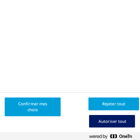
Politique de confidentialité
Mentions légales
Toutes les marques de commerce et les marques déposées
sont la propriété de leurs propriétaires respectifs.
®
®
La vérité sur le poids
et Apis Bull Design
sont des marques
déposées de Novo Nordisk A/S utilisées sous licence par
Novo Nordisk Canada Inc.
Novo Nordisk Canada Inc.
, tél. : 905-629-4222 ou 1-800-465-
4334.
© Novo Nordisk Canada Inc.
CA25OB00029F
Confirmer mes
Rejeter tout
choix
Autoriser tout
Paramètres des cookies